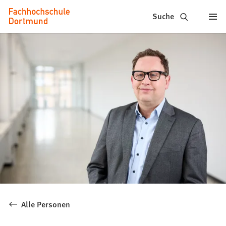
Fachhochschule
Inhalt anspringen
Suche
Dortmund
-
Studium,
Studiengänge,
Bewerbung
Alle Personen