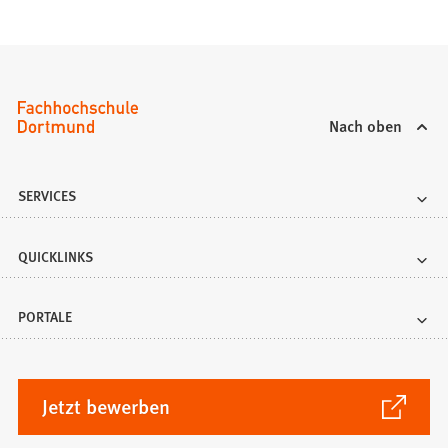
Nach oben
SERVICES
QUICKLINKS
PORTALE
(Öffnet
Jetzt bewerben
in