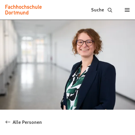
Fachhochschule
Inhalt anspringen
Suche
Dortmund
-
Studium,
Studiengänge,
Bewerbung
Alle Personen