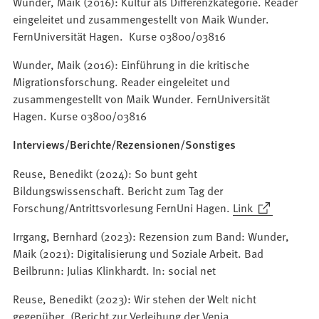
Wunder, Maik (2016): Kultur als Differenzkategorie. Reader
eingeleitet und zusammengestellt von Maik Wunder.
FernUniversität Hagen. Kurse 03800/03816
Wunder, Maik (2016): Einführung in die kritische
Migrationsforschung. Reader eingeleitet und
zusammengestellt von Maik Wunder. FernUniversität
Hagen. Kurse 03800/03816
Interviews/Berichte/Rezensionen/Sonstiges
Reuse, Benedikt (2024): So bunt geht
Bildungswissenschaft. Bericht zum Tag der
(Öffnet
Forschung/Antrittsvorlesung FernUni Hagen.
Link
in
Irrgang, Bernhard (2023): Rezension zum Band: Wunder,
einem
Maik (2021): Digitalisierung und Soziale Arbeit. Bad
neuen
Beilbrunn: Julias Klinkhardt. In: social net
Tab)
Reuse, Benedikt (2023): Wir stehen der Welt nicht
gegenüber. (Bericht zur Verleihung der Venia