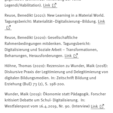
(Öffnet
Legendi/Habilitation).
Link
in
Reuse, Benedikt (2021): New Learning in a Material World.
einem
Tagungsbericht: Materialität–Digitalisierung–Bildung.
Link
neuen
(Öffnet
Tab)
in
Reuse, Benedikt (2020): Gesellschaftliche
einem
Rahmenbedingungen mitdenken. Tagungsbericht:
neuen
Digitalisierung und Soziale Arbeit – Transformationen,
Tab)
(Öffnet
Beharrungen, Herausforderungen.
Link
in
Höhne, Thomas (2020): Rezension zu Wunder, Maik (2018):
einem
Diskursive Praxis der Legitimierung und Delegitimierung von
neuen
digitalen Bildungsmedien. In: Zeitschrift Bildung und
Tab)
Erziehung (BuE) 73 (2), S. 198-200.
Wunder, Maik (2019): Ökonomie statt Pädagogik. Forscher
kritisiert Debatte um Schul- Digitalisierung. In:
(Öffnet
Westfalenpost vom 16.4.2019, Nr. 90. (Interview)
Link
in