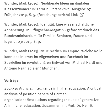
Wunder, Maik (2019): Neoliberale Ideen im digitalen
einem
Klassenzimmer? In: FernUni Perspektive. Ausgabe 67
neuen
(Öffnet
Frühjahr 2019, S. 5. (Forschungsbericht)
Link
Tab)
in
Wunder, Maik (2015): Identität. Eine wissenschaftliche
einem
Annäherung. In: Pflugschar-Magazin - gefördert durch das
neuen
Bundesministerium für Familie, Senioren, Frauen und
Tab)
Jugend. 03/2015, S. 9.
Wunder, Maik (2013): Neue Medien im Empire: Welche Rolle
kann das Internet im Allgemeinen und Facebook im
Speziellen im revolutionären Entwurf von Michael Hardt und
Antonio Negri spielen? München.
Vorträge
2025/10 Artificial intelligence in higher education. A critical
analysis of position papers of German
organizations/institutions regarding the use of generative
AI in higher education. Zusammen mit Prof. Dr. Henrik