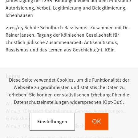
Autorisierung, Verbot, Legitimierung und Delegitimierung.
Ichenhausen
2015/05 Schule-Schulbuch-Rassismus. Zusammen mit Dr.
Rainer Jansen. Tagung der kölnischen Gesellschaft für
christlich jüdische Zusammenarbeit: Antisemitismus,
Rassismus und das Lernen aus Geschichte(n). Köln
Lehre
Diese Seite verwendet Cookies, um die Funktionalität der
Webseite zu gewährleisten und statistische Daten zu
Lehre im WS 25/26
erheben. Sie können der statistischen Erhebung über die
Datenschutzeinstellungen widersprechen (Opt-Out).
W 04.1. Einführung in das soziologische Denken
W 04.3. (Digitaler) Kapitalismus. Genese, Auswirkungen,
Entwicklungen und Widerstand
(Öffnet in einem neuen Tab)
Einstellungen
OK
W 04.3. Digitalisierung und Gesellschaft
W06.1.B Bewusstseinskultur in einer digitalisierten