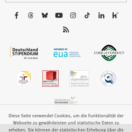
Tab)
einem
neuen
Besuchen
Tab)
Sie
uns
auf:
Diese Seite verwendet Cookies, um die Funktionalität der
Webseite zu gewährleisten und statistische Daten zu
erheben. Sie können der statistischen Erhebung über die