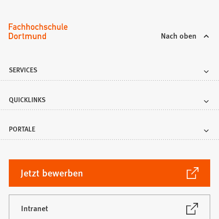
Nach oben
SERVICES
QUICKLINKS
PORTALE
(Öffnet
Jetzt bewerben
in
einem
neuen
(Öffnet
Intranet
in