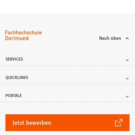
Nach oben
SERVICES
QUICKLINKS
PORTALE
(Öffnet
Jetzt bewerben
in