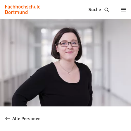
Fachhochschule
Inhalt anspringen
Suche
Dortmund
-
Studium,
Studiengänge,
Bewerbung
Alle Personen