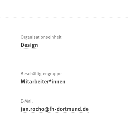
befinden
sich
hier:
Schnelle
Organisationseinheit
Design
Fakten
Beschäftigtengruppe
Mitarbeiter*innen
E-Mail
jan.rocho
fh-dortmund
de