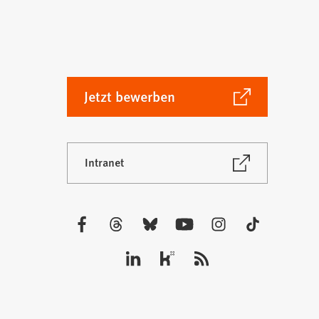
(Öffnet
Jetzt bewerben
in
einem
neuen
(Öffnet
Intranet
Tab)
in
einem
neuen
Tab)