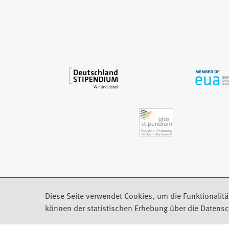
i
n
e
m
n
e
u
e
n
T
a
b
)
Diese Seite verwendet Cookies, um die Funktionalitä
Impressum
Datenschutz
Barrierefreiheit
F
(Öffnet in einem neuen Tab)
können der statistischen Erhebung über die Datensc