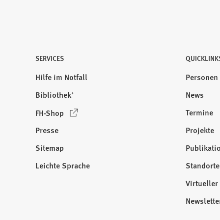
SERVICES
QUICKLINK
Hilfe im Notfall
Personen
Bibliothek⁺
News
(
Termine
FH-Shop
Ö
Presse
Projekte
f
f
Sitemap
Publikati
Besuchen
n
Sie
Leichte Sprache
Standorte
e
uns
t
Virtuelle
auf:
i
Newslette
n
e