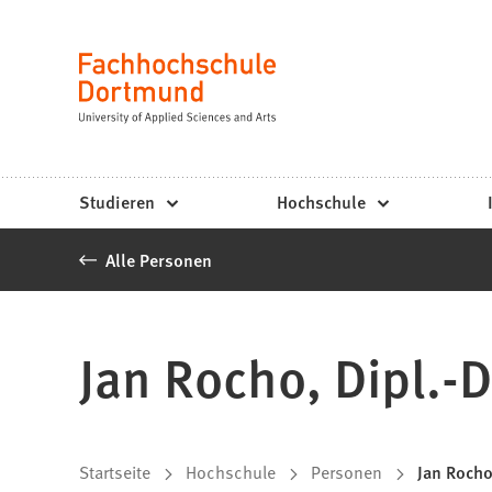
Fachhochschule
Inhalt anspringen
Dortmund
Sprache
-
Studium,
Studiengänge,
Studieren
Hochschule
Bewerbung
Alle Personen
Jan Rocho, Dipl.-D
Sie
Startseite
Hochschule
Personen
Jan Rocho