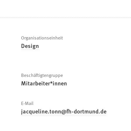
befinden
sich
hier:
Schnelle
Organisationseinheit
Design
Fakten
Beschäftigtengruppe
Mitarbeiter*innen
E-Mail
jacqueline.tonn
fh-dortmund
de