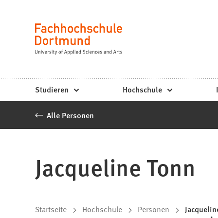
Fachhochschule
Inhalt anspringen
Dortmund
Sprache
-
Studium,
Studiengänge,
Studieren
Hochschule
Bewerbung
Alle Personen
Jacqueline Tonn
Sie
Startseite
Hochschule
Personen
Jacquelin