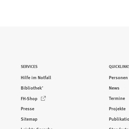
SERVICES
QUICKLINK
Hilfe im Notfall
Personen
Bibliothek⁺
News
(
Termine
FH-Shop
Ö
Presse
Projekte
f
f
Sitemap
Publikati
Besuchen
n
Sie