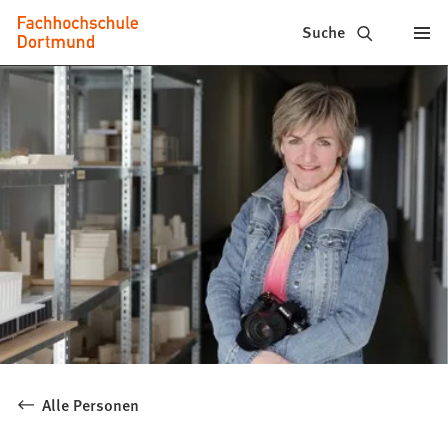
Fachhochschule
Inhalt anspringen
Suche
Dortmund
-
Studium,
Studiengänge,
Bewerbung
Alle Personen