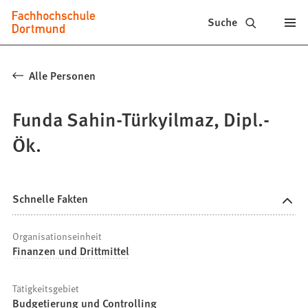
Fachhochschule
Inhalt anspringen
Suche
Dortmund
-
Alle Personen
Studium,
Funda Sahin-Türkyilmaz, Dipl.-
Studiengänge,
Ök.
Bewerbung
Schnelle Fakten
Organisationseinheit
Finanzen und Drittmittel
Tätigkeitsgebiet
Budgetierung und Controlling