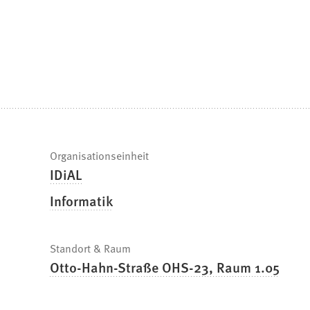
befinden
sich
hier:
Schnelle
Organisationseinheit
IDiAL
Fakten
Informatik
Standort & Raum
Otto-Hahn-Straße OHS-23, Raum 1.05