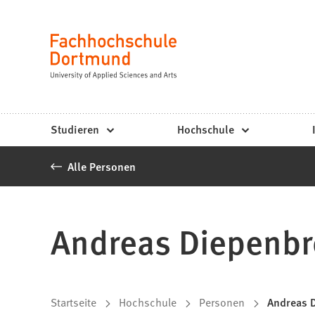
Fachhochschule
Inhalt anspringen
Dortmund
Sprache
-
Studium,
Studiengänge,
Studieren
Hochschule
Bewerbung
Alle Personen
Andreas Diepenbr
Sie
Startseite
Hochschule
Personen
Andreas 