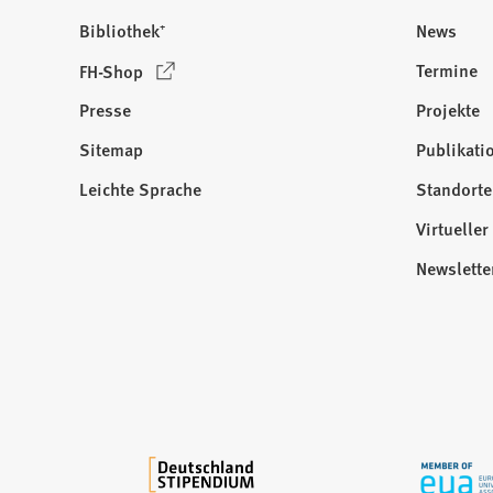
Bibliothek⁺
News
(
Termine
FH-Shop
Ö
Presse
Projekte
f
f
Sitemap
Publikati
Besuchen
n
Sie
Leichte Sprache
Standorte
e
uns
t
Virtuelle
auf:
i
Newslette
n
e
i
n
e
m
n
e
u