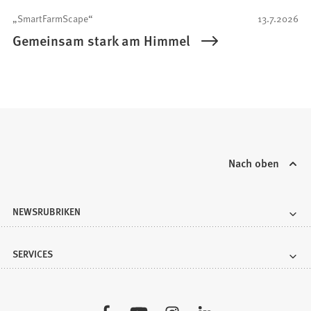
„SmartFarmScape“
13.7.2026
Gemeinsam stark am Himmel
Nach oben
NEWSRUBRIKEN
SERVICES
Besuchen