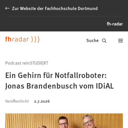
Inhalt anspringen
Zur Website der Fachhochschule Dortmund
fh-radar
News
Suche
der
FH
Podcast reinSTUDIERT
Dortmund
Ein Gehirn für Notfallroboter:
Jonas Brandenbusch vom IDiAL
Veröffentlicht
2.7.2026