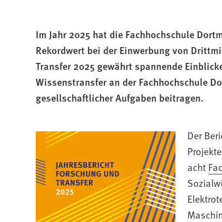
befinden
sich
Im Jahr 2025 hat die Fachhochschule Dort
hier:
Rekordwert bei der Einwerbung von Drittmit
Transfer 2025 gewährt spannende Einblick
Wissenstransfer an der Fachhochschule D
gesellschaftlicher Aufgaben beitragen.
Der Beri
Projekte
(Öffnet
acht
Fac
in
Sozialwi
einem
Elektrot
neuen
Maschine