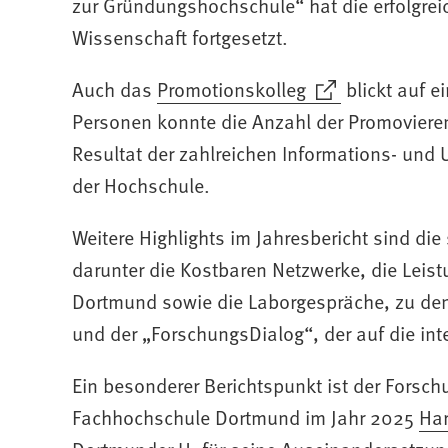
zur Gründungshochschule“ hat die erfolgrei
Wissenschaft fortgesetzt.
Auch das
(Öffnet
Promotionskolleg
blickt auf e
in
Personen konnte die Anzahl der Promovieren
einem
Resultat der zahlreichen Informations- und
neuen
der Hochschule.
Tab)
Weitere Highlights im Jahresbericht sind di
darunter die Kostbaren Netzwerke, die Lei
Dortmund sowie die Laborgespräche, zu de
und der „ForschungsDialog“, der auf die in
Ein besonderer Berichtspunkt ist der Forsch
Fachhochschule Dortmund im Jahr 2025
(Öffnet
(Öffnet
Har