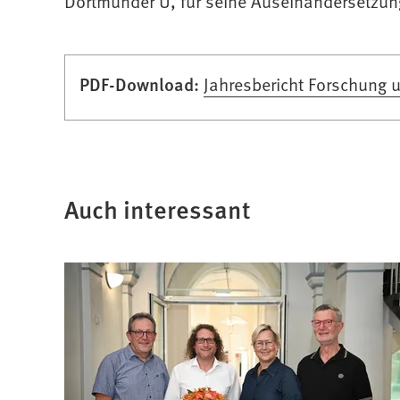
in
in
Dortmunder U, für seine Auseinandersetzung
einem
einem
neuen
neuen
PDF-Download:
Jahresbericht Forschung 
Tab)
Tab)
Auch interessant