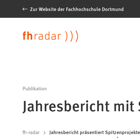
Inhalt anspringen
Zur Website der Fachhochschule Dortmund
News
der
Sprache
FH
Dortmund
Publikation
Jahresbericht mit
Sie
fh-radar
Jahresbericht präsentiert Spitzenprojekt