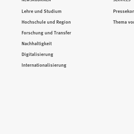
Besuchen
Sie
Lehre und Studium
Pressekon
uns
Hochschule und Region
Thema vo
auf:
Forschung und Transfer
Nachhaltigkeit
Digitalisierung
Internationalisierung