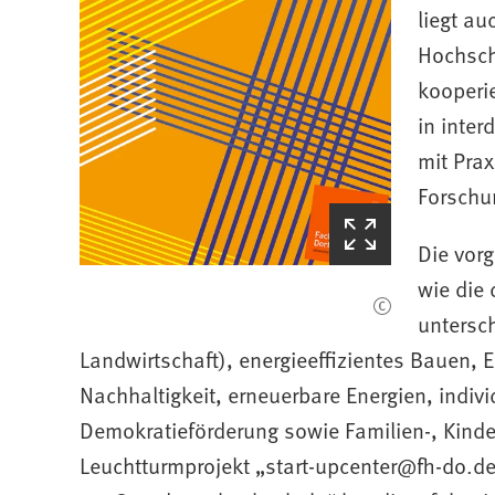
Tab)
liegt a
Hochsch
kooperi
in inter
mit Pra
Forschun
(Startet
den
Die vorg
Bilderzoom)
wie die 
untersc
Landwirtschaft), energieeffizientes Bauen,
Nachhaltigkeit, erneuerbare Energien, indivi
Demokratieförderung sowie Familien-, Kinde
Leuchtturmprojekt „
start-upcenter
fh-do
d