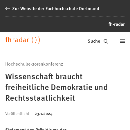
Inhalt anspringen
Zur Website der Fachhochschule Dortmund
fh-radar
News
Suche
der
FH
Hochschulrektorenkonferenz
Dortmund
Wissenschaft braucht
freiheitliche Demokratie und
Rechtsstaatlichkeit
Veröffentlicht
23.1.2024
Statement des Präsidiums der