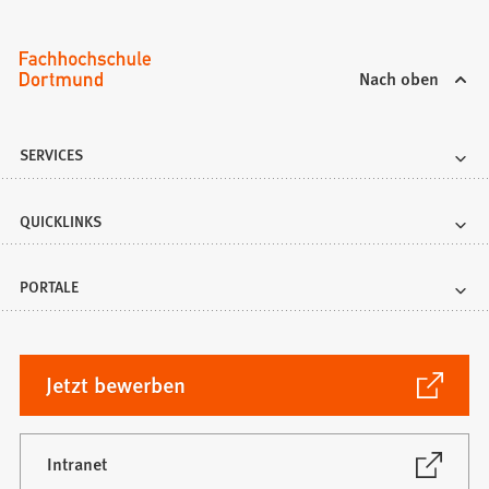
Nach oben
SERVICES
QUICKLINKS
PORTALE
(Öffnet
Jetzt bewerben
in
einem
neuen
(Öffnet
Intranet
in
Tab)