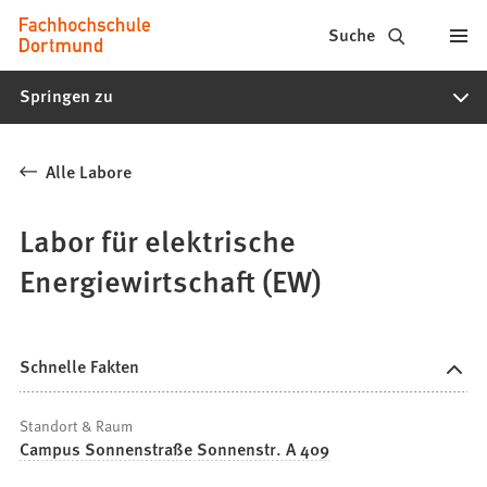
Fachhochschule
Inhalt anspringen
Suche
Dortmund
Springen zu
-
Studium,
Alle Labore
Studiengänge,
Bewerbung
Labor für elektrische
Energiewirtschaft (EW)
Schnelle Fakten
Standort & Raum
Campus Sonnenstraße Sonnenstr. A 409