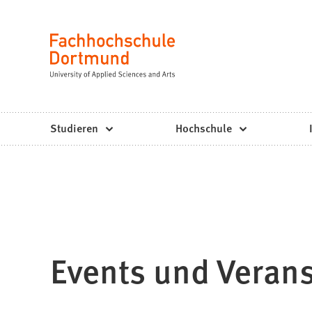
Fachhochschule
Inhalt anspringen
Dortmund
Sprache
-
Studium,
Studiengänge,
Studieren
Hochschule
Bewerbung
Events und Veran