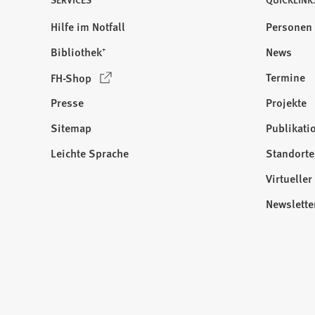
Hilfe im Notfall
Personen
Bibliothek⁺
News
(
Termine
FH-Shop
Ö
Presse
Projekte
f
f
Sitemap
Publikati
Besuchen
n
Sie
Leichte Sprache
Standorte
e
uns
t
Virtuelle
auf:
i
Newslette
n
e
i
n
e
m
n