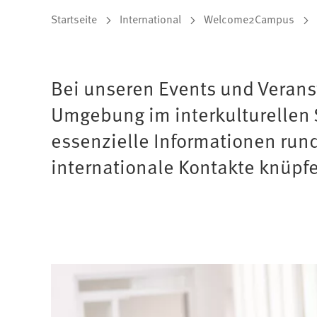
Sie
Startseite
International
Welcome2Campus
befinden
sich
Bei unseren Events und Verans
hier:
Umgebung im interkulturellen S
essenzielle Informationen ru
internationale Kontakte knüpf