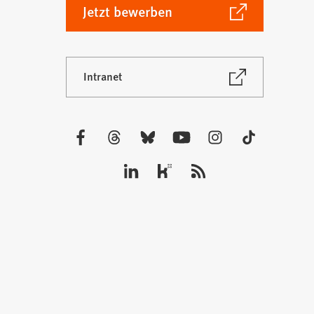
(Öffnet
Jetzt bewerben
in
einem
neuen
(Öffnet
Intranet
Tab)
in
einem
neuen
Tab)