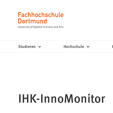
Fachhochschule
Inhalt anspringen
Dortmund
Sprache
-
Studium,
Studiengänge,
Studieren
Hochschule
Bewerbung
IHK-InnoMonitor