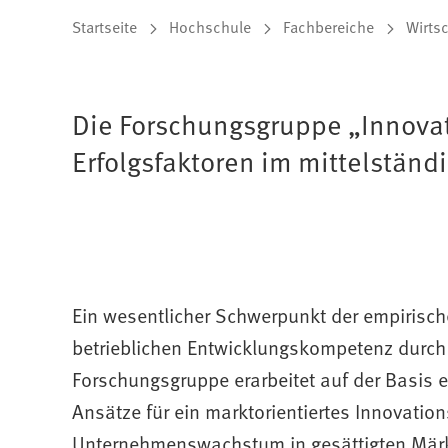
Sie
Startseite
Hochschule
Fachbereiche
Wirtsc
befinden
sich
Die Forschungsgruppe „Innovat
hier:
Erfolgsfaktoren im mittelstä
Ein wesentlicher Schwerpunkt der empirische
betrieblichen Entwicklungskompetenz durch 
Forschungsgruppe erarbeitet auf der Basis 
Ansätze für ein marktorientiertes Innovat
Unternehmenswachstum in gesättig­ten Mär