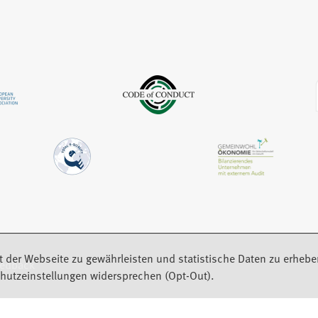
m
i
e
n
n
m
e
e
n
u
m
e
e
n
u
n
e
e
T
u
n
a
e
T
b
n
a
)
T
b
a
)
b
)
t der Webseite zu gewährleisten und statistische Daten zu erhebe
eedback
hutzeinstellungen widersprechen (Opt-Out).