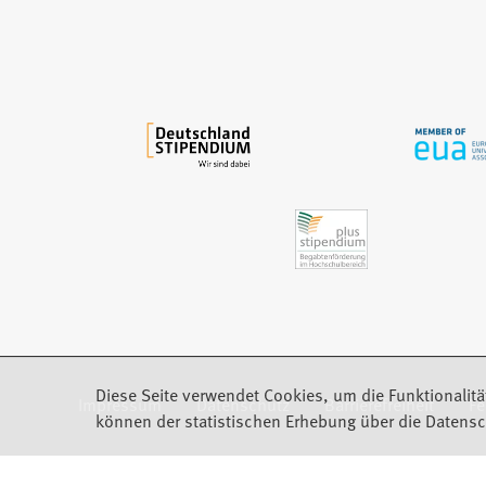
i
n
e
m
n
e
u
e
n
T
a
b
)
Diese Seite verwendet Cookies, um die Funktionalitä
Impressum
Datenschutz
Barrierefreiheit
F
(Öffnet in einem neuen Tab)
können der statistischen Erhebung über die Datensc