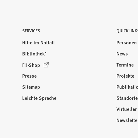
SERVICES
QUICKLINK
Hilfe im Notfall
Personen
Bibliothek⁺
News
(
Termine
FH-Shop
Ö
Presse
Projekte
f
f
Sitemap
Publikati
Besuchen
n
Sie
Leichte Sprache
Standorte
e
uns
t
Virtuelle
auf:
i
Newslette
n
e