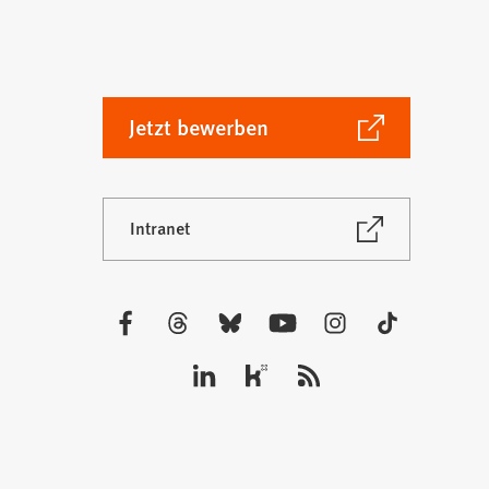
(Öffnet
Jetzt bewerben
in
einem
neuen
(Öffnet
Intranet
Tab)
in
einem
neuen
Tab)