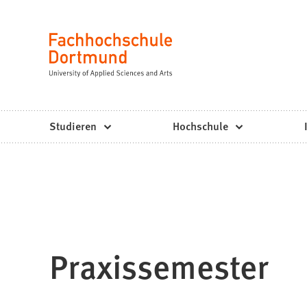
Fachhochschule
Inhalt anspringen
Dortmund
Sprache
-
Studium,
Studiengänge,
Studieren
Hochschule
Bewerbung
Praxissemester