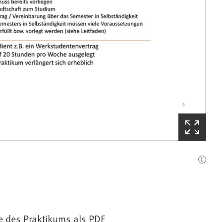
(Startet
den
Bilderzoom)
e des Praktikums als PDF