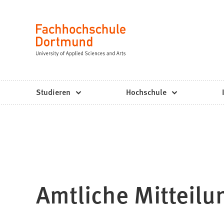
Fachhochschule
Inhalt anspringen
Dortmund
Sprache
-
Studium,
Studiengänge,
Studieren
Hochschule
Bewerbung
Amtliche Mitteilu