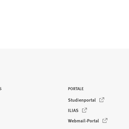
S
PORTALE
(
Studienportal
Ö
(
ILIAS
f
Ö
f
(
Webmail-Portal
f
n
Ö