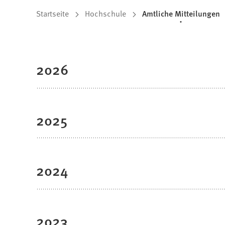
Sie
Startseite
Hochschule
Amtliche Mitteilungen
befinden
sich
2026
hier:
2025
2024
2023