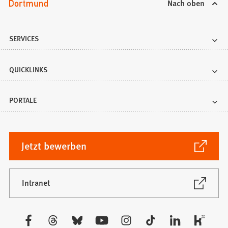
Nach oben
SERVICES
QUICKLINKS
PORTALE
(Öffnet
Jetzt bewerben
in
einem
neuen
(Öffnet
Intranet
in
Tab)
einem
neuen
Besuchen
Tab)
Sie