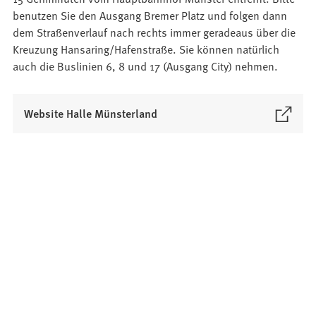
n
benutzen Sie den Ausgang Bremer Platz und folgen dann
e
dem Straßenverlauf nach rechts immer geradeaus über die
u
Kreuzung Hansaring/Hafenstraße. Sie können natürlich
e
auch die Buslinien 6, 8 und 17 (Ausgang City) nehmen.
n
T
a
(
Website Halle Münsterland
b
Ö
)
f
f
n
e
t
i
n
e
i
n