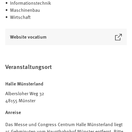
• Informationstechnik
• Maschinenbau
• Wirtschaft
(
Website vocatium
Ö
f
f
n
Veranstaltungsort
e
t
Halle Münsterland
i
n
Albersloher Weg 32
e
48155 Münster
i
Anreise
n
e
Das Messe und Congress Centrum Halle Münsterland liegt
m
15 Gehminuten vom Hauptbahnhof Münster entfernt. Bitte