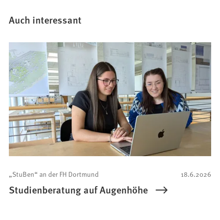
e
m
Auch interessant
n
e
u
e
n
T
a
b
)
„StuBen“ an der FH Dortmund
18.6.2026
Studienberatung auf Augenhöhe