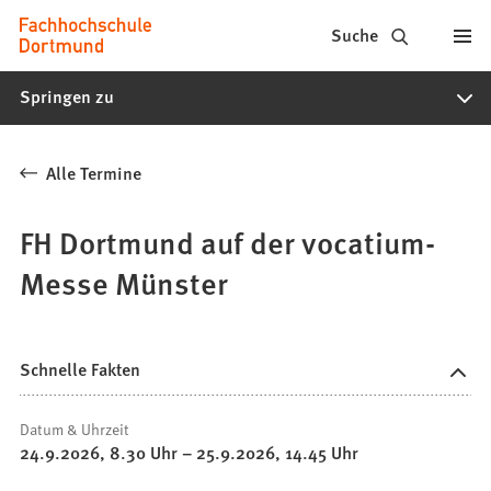
Fachhochschule
Inhalt anspringen
Suche
Dortmund
Springen zu
-
Studium,
Alle Termine
Studiengänge,
Bewerbung
FH Dortmund auf der vocatium-
Messe Münster
Schnelle Fakten
Datum & Uhrzeit
24.9.2026
8
.30
Uhr
–
25.9.2026
14
.45
Uhr