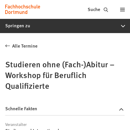
Fachhochschule
Inhalt anspringen
Suche
Dortmund
Springen zu
-
Studium,
Alle Termine
Studiengänge,
Bewerbung
Studieren ohne (Fach-)Abitur –
Workshop für Beruflich
Qualifizierte
Schnelle Fakten
Veranstalter