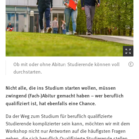
(Startet
den
Ob mit oder ohne Abitur: Studierende können voll
Bilder
durchstarten.
Nicht alle, die ins Studium starten wollen, müssen
zwingend (Fach-)Abitur gemacht haben – wer beruflich
qualifiziert ist, hat ebenfalls eine Chance.
Da der Weg zum Studium für beruflich qualifizierte
Studierende komplizierter sein kann, möchten wir mit dem
Workshop nicht nur Antworten auf die häufigsten Fragen
geben, die sich beruflich Qualifizierte Studierende stellen.