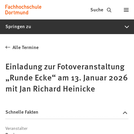
Fachhochschule
Inhalt anspringen
Suche
Dortmund
Springen zu
-
Studium,
Alle Termine
Studiengänge,
Bewerbung
Einladung zur Fotoveranstaltung
„Runde Ecke“ am 13. Januar 2026
mit Jan Richard Heinicke
Schnelle Fakten
Veranstalter