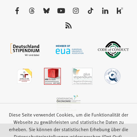
einem
neuen
Besuchen
Tab)
Sie
uns
auf:
Diese Seite verwendet Cookies, um die Funktionalität der
Webseite zu gewährleisten und statistische Daten zu
erheben. Sie können der statistischen Erhebung über die
Impressum
Datenschutz
Barrierefreiheit
Datenschutzeinstellungen widersprechen (Opt-Out).