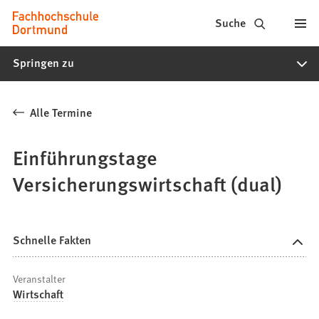
Fachhochschule
Inhalt anspringen
Suche
Dortmund
Springen zu
-
Studium,
Alle Termine
Studiengänge,
Bewerbung
Einführungstage
Versicherungswirtschaft (dual)
Schnelle Fakten
Veranstalter
Wirtschaft