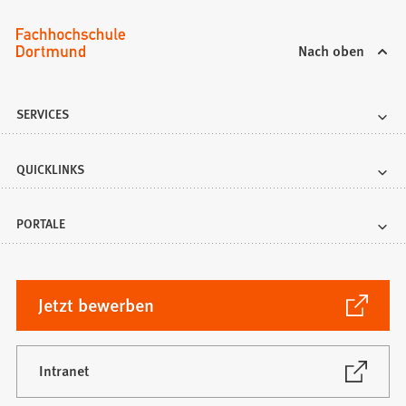
Nach oben
SERVICES
QUICKLINKS
PORTALE
(Öffnet
Jetzt bewerben
in
einem
neuen
(Öffnet
Intranet
in
Tab)