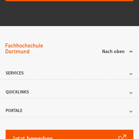
Nach oben
SERVICES
QUICKLINKS
PORTALE
(Öffnet
Jetzt bewerben