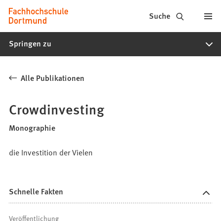
Fachhochschule
Inhalt anspringen
Suche
Dortmund
Springen zu
-
Studium,
Alle Publikationen
Studiengänge,
Bewerbung
Crowdinvesting
Monographie
die Investition der Vielen
Schnelle Fakten
Veröffentlichung