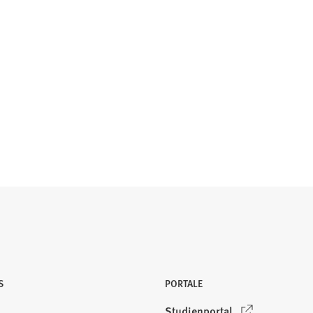
S
PORTALE
(
Studienportal