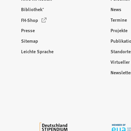
Bibliothek⁺
News
(
Termine
FH-Shop
Ö
Presse
Projekte
f
f
Sitemap
Publikati
Besuchen
n
Sie
Leichte Sprache
Standorte
e
uns
t
Virtuelle
auf:
i
Newslette
n
e
i
n
e
m
n
e