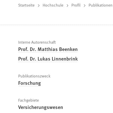
Sie
Startseite
Hochschule
Profil
Publikationen
befinden
sich
hier:
Schnelle
Interne Autorenschaft
Prof. Dr. Matthias Beenken
Fakten
Prof. Dr. Lukas Linnenbrink
Publikationszweck
Forschung
Fachgebiete
Versicherungswesen