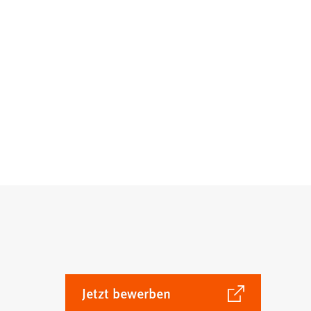
(Öffnet
Jetzt bewerben
in