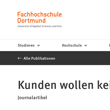
Fachhochschule
Inhalt anspringen
Dortmund
Sprache
-
Studium,
Studiengänge,
Studieren
Hochschule
Bewerbung
Alle Publikationen
Kunden wollen ke
Journalartikel