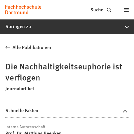
Fachhochschule
Inhalt anspringen
Suche
Dortmund
Springen zu
-
Studium,
Alle Publikationen
Studiengänge,
Bewerbung
Die Nachhaltigkeitseuphorie ist
verflogen
Journalartikel
Schnelle Fakten
Interne Autorenschaft
Prof. Dr. Matthias Beenken