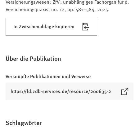
Versicherungswesen : ZfV ; unabhängiges Fachorgan für d.
Versicherungspraxis, no. 12, pp. 581–584, 2025.
In Zwischenablage kopieren
Über die Publikation
Verknüpfte Publikationen und Verweise
(
https://ld.zdb-services.de/resource/200635-2
Ö
f
f
n
Schlagwörter
e
t