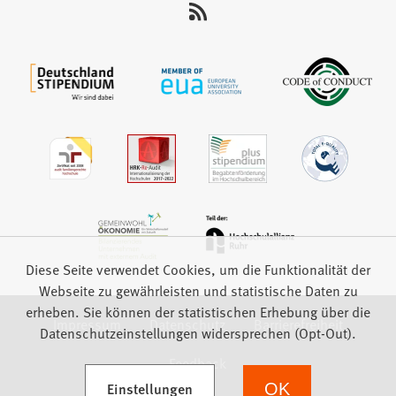
uns
auf:
Diese Seite verwendet Cookies, um die Funktionalität der
Webseite zu gewährleisten und statistische Daten zu
erheben. Sie können der statistischen Erhebung über die
Impressum
Datenschutz
Barrierefreiheit
Datenschutzeinstellungen widersprechen (Opt-Out).
Feedback
(Öffnet in einem neuen Tab)
Einstellungen
OK