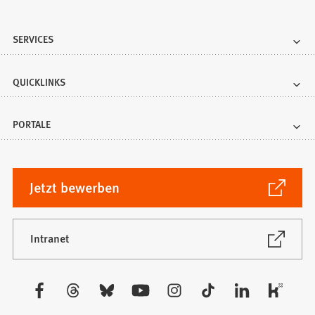
SERVICES
QUICKLINKS
PORTALE
(Öffnet
Jetzt bewerben
in
einem
neuen
(Öffnet
Intranet
in
Tab)
einem
neuen
Besuchen
Tab)
Sie