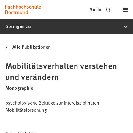
Fachhochschule
Inhalt anspringen
Suche
Dortmund
Springen zu
-
Studium,
Alle Publikationen
Studiengänge,
Bewerbung
Mobilitätsverhalten verstehen
und verändern
Monographie
psychologische Beiträge zur interdisziplinären
Mobilitätsforschung