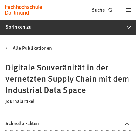
Fachhochschule
Inhalt anspringen
Suche
Dortmund
Springen zu
-
Studium,
Alle Publikationen
Studiengänge,
Bewerbung
Digitale Souveränität in der
vernetzten Supply Chain mit dem
Industrial Data Space
Journalartikel
Schnelle Fakten