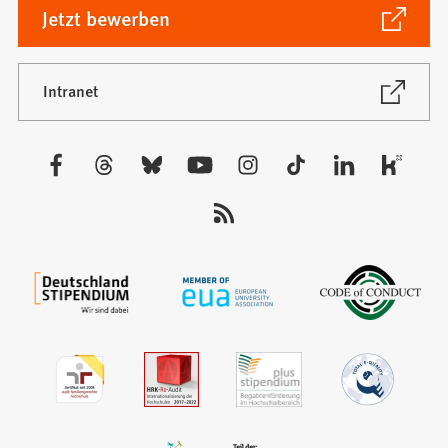
(Öffnet
Jetzt bewerben
in
einem
neuen
(Öffnet
Intranet
in
Tab)
einem
neuen
Besuchen
Tab)
Sie
uns
auf: