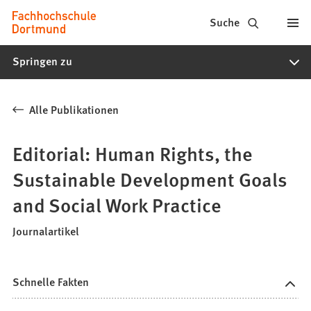
Fachhochschule
Inhalt anspringen
Suche
Dortmund
Springen zu
-
Studium,
Alle Publikationen
Studiengänge,
Bewerbung
Editorial: Human Rights, the
Sustainable Development Goals
and Social Work Practice
Journalartikel
Schnelle Fakten