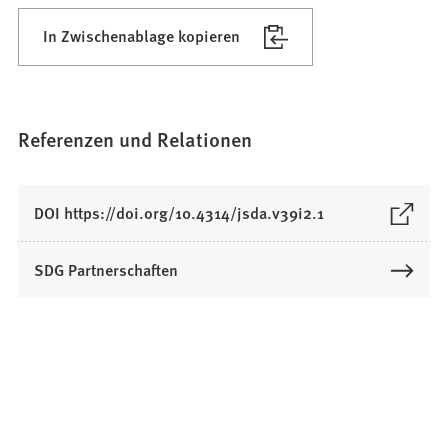
In Zwischenablage kopieren
Referenzen und Relationen
(
DOI https://doi.org/10.4314/jsda.v39i2.1
Ö
f
SDG Partnerschaften
f
n
e
t
i
n
e