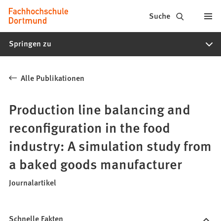
Fachhochschule
Inhalt anspringen
Suche
Dortmund
Springen zu
-
Studium,
Alle Publikationen
Studiengänge,
Bewerbung
Production line balancing and
reconfiguration in the food
industry: A simulation study from
a baked goods manufacturer
Journalartikel
Schnelle Fakten