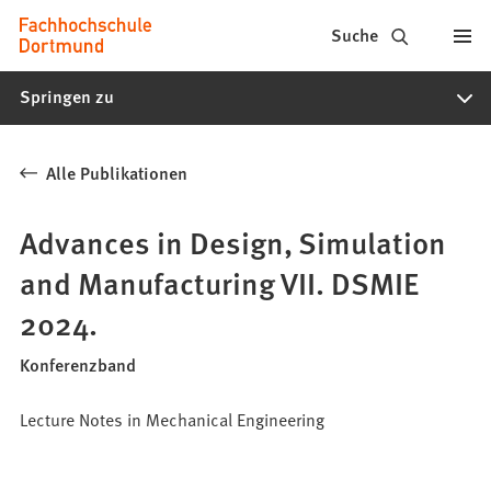
Fachhochschule
Inhalt anspringen
Suche
Dortmund
Springen zu
-
Studium,
Alle Publikationen
Studiengänge,
Bewerbung
Advances in Design, Simulation
and Manufacturing VII. DSMIE
2024.
Konferenzband
Lecture Notes in Mechanical Engineering