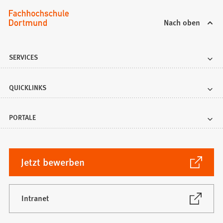
Nach oben
SERVICES
QUICKLINKS
PORTALE
(Öffnet
Jetzt bewerben
in
einem
neuen
(Öffnet
Intranet
in
Tab)
einem