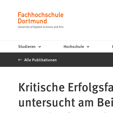
Fachhochschule
Inhalt anspringen
Dortmund
Sprache
-
Studium,
Studiengänge,
Studieren
Hochschule
Bewerbung
Alle Publikationen
Kritische Erfolgs
untersucht am Bei