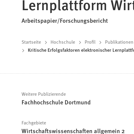
Lernplattform Wir
Arbeitspapier/Forschungsbericht
Sie
Startseite
Hochschule
Profil
Publikationen
Kritische Erfolgsfaktoren elektronischer Lernplatt
befinden
sich
hier:
Schnelle
Weitere Publizierende
Fachhochschule Dortmund
Fakten
Fachgebiete
Wirtschaftswissenschaften allgemein 2