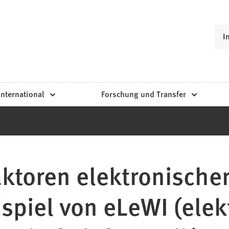
I
International
Forschung und Transfer
faktoren elektronische
spiel von eLeWI (elek