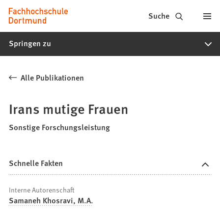
Fachhochschule
Inhalt anspringen
Suche
Dortmund
Springen zu
-
Studium,
Alle Publikationen
Studiengänge,
Bewerbung
Irans mutige Frauen
Sonstige Forschungsleistung
Schnelle Fakten
Interne Autorenschaft
Samaneh Khosravi, M.A.