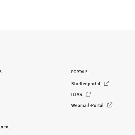
S
PORTALE
(
Studienportal
Ö
(
ILIAS
f
Ö
f
(
Webmail-Portal
f
n
Ö
f
e
f
n
onen
t
f
e
i
n