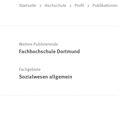
Sie
Startseite
Hochschule
Profil
Publikationen
befinden
sich
hier:
Schnelle
Weitere Publizierende
Fachhochschule Dortmund
Fakten
Fachgebiete
Sozialwesen allgemein