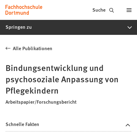
Fachhochschule
Inhalt anspringen
Suche
Dortmund
Springen zu
-
Studium,
Alle Publikationen
Studiengänge,
Bewerbung
Bindungsentwicklung und
psychosoziale Anpassung von
Pflegekindern
Arbeitspapier/Forschungsbericht
Schnelle Fakten