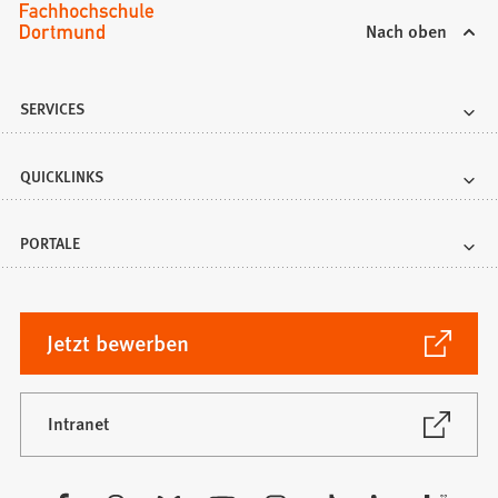
Nach oben
SERVICES
QUICKLINKS
PORTALE
(Öffnet
Jetzt bewerben
in
einem
neuen
(Öffnet
Intranet
in
Tab)
einem
neuen
Besuchen