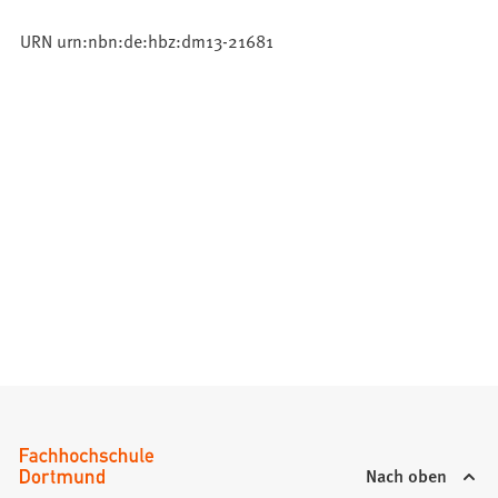
URN urn:nbn:de:hbz:dm13-21681
Nach oben