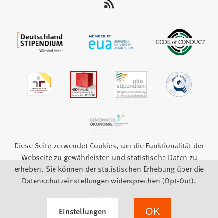
auf:
Diese Seite verwendet Cookies, um die Funktionalität der
Webseite zu gewährleisten und statistische Daten zu
erheben. Sie können der statistischen Erhebung über die
Impressum
Datenschutz
Barrierefreiheit
Datenschutzeinstellungen widersprechen (Opt-Out).
Feedback
(Öffnet in einem neuen Tab)
Einstellungen
OK