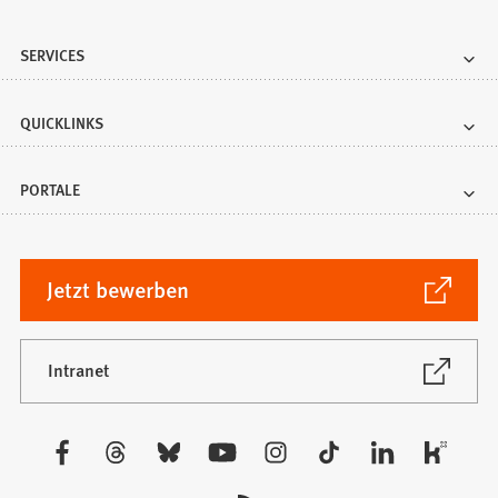
SERVICES
QUICKLINKS
PORTALE
(Öffnet
Jetzt bewerben
in
einem
neuen
(Öffnet
Intranet
in
Tab)
einem
neuen
Besuchen
Tab)
Sie
uns