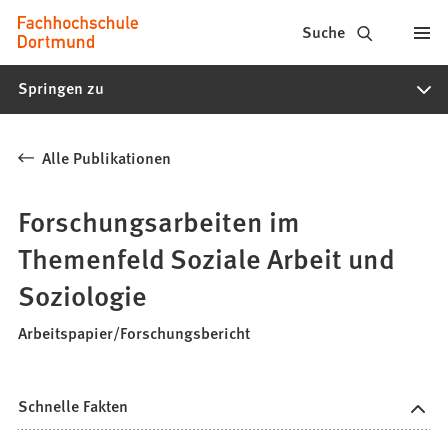
Fachhochschule
Inhalt anspringen
Suche
Dortmund
Springen zu
-
Studium,
Alle Publikationen
Studiengänge,
Bewerbung
Forschungsarbeiten im
Themenfeld Soziale Arbeit und
Soziologie
Arbeitspapier/Forschungsbericht
Schnelle Fakten