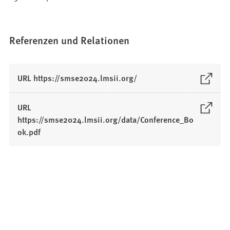
Referenzen und Relationen
(
URL https://smse2024.lmsii.org/
Ö
f
URL
f
https://smse2024.lmsii.org/data/Conference_Bo
n
(
ok.pdf
e
Ö
t
f
i
f
n
n
e
e
i
t
n
i
e