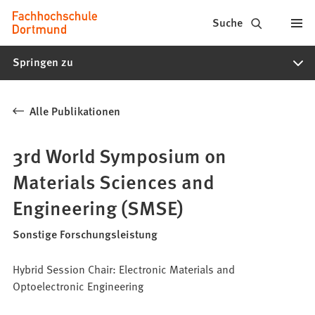
Fachhochschule
Inhalt anspringen
Suche
Dortmund
Springen zu
-
Studium,
Alle Publikationen
Studiengänge,
Bewerbung
3rd World Symposium on
Materials Sciences and
Engineering (SMSE)
Sonstige Forschungsleistung
Hybrid Session Chair: Electronic Materials and
Optoelectronic Engineering