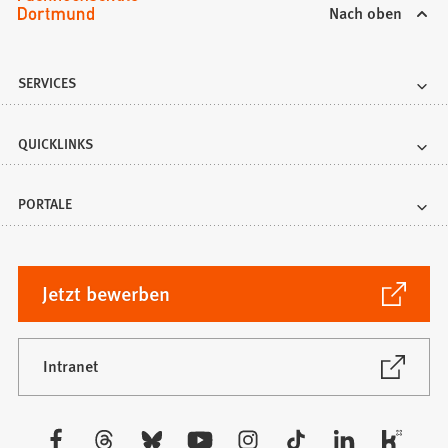
Nach oben
SERVICES
QUICKLINKS
PORTALE
(Öffnet
Jetzt bewerben
in
einem
neuen
(Öffnet
Intranet
in
Tab)
einem
neuen
Besuchen
Tab)