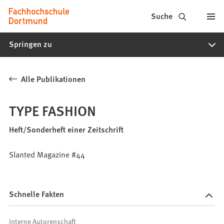
Fachhochschule
Inhalt anspringen
Suche
Dortmund
Springen zu
-
Studium,
Alle Publikationen
Studiengänge,
Bewerbung
TYPE FASHION
Heft/Sonderheft einer Zeitschrift
Slanted Magazine #44
Schnelle Fakten
Interne Autorenschaft