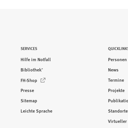
SERVICES
QUICKLINK
Hilfe im Notfall
Personen
Bibliothek⁺
News
(
Termine
FH-Shop
Ö
Presse
Projekte
f
f
Sitemap
Publikati
Besuchen
n
Sie
Leichte Sprache
Standorte
e
uns
t
Virtuelle
auf:
i