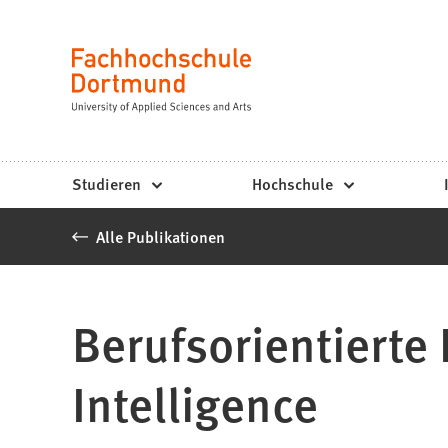
Fachhochschule
Inhalt anspringen
Dortmund
Sprache
-
Studium,
Studiengänge,
Studieren
Hochschule
Bewerbung
Alle Publikationen
Berufsorientiert
Intelligence