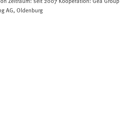
chön Zeitraum: seit 2007 Kooperation: Gea Group
ng AG, Oldenburg