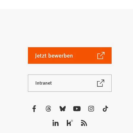
(Öffnet
Jetzt bewerben
in
einem
neuen
(Öffnet
Intranet
Tab)
in
einem
neuen
Tab)