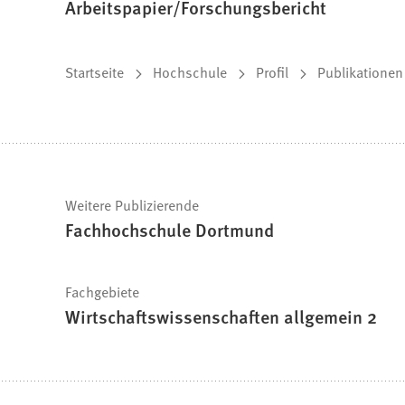
Arbeitspapier/Forschungsbericht
Sie
Startseite
Hochschule
Profil
Publikationen
befinden
sich
hier:
Schnelle
Weitere Publizierende
Fachhochschule Dortmund
Fakten
Fachgebiete
Wirtschaftswissenschaften allgemein 2