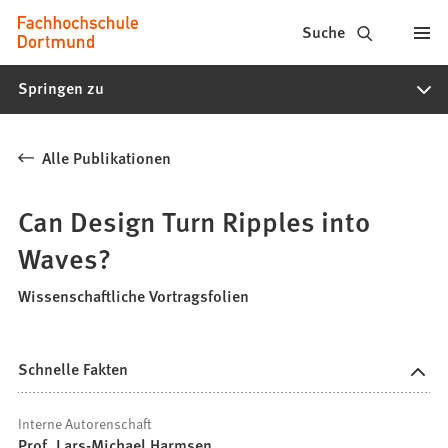
Fachhochschule
Inhalt anspringen
Suche
Dortmund
Springen zu
-
Studium,
Alle Publikationen
Studiengänge,
Bewerbung
Can Design Turn Ripples into
Waves?
Wissenschaftliche Vortragsfolien
Schnelle Fakten
Interne Autorenschaft
Prof. Lars-Michael Harmsen