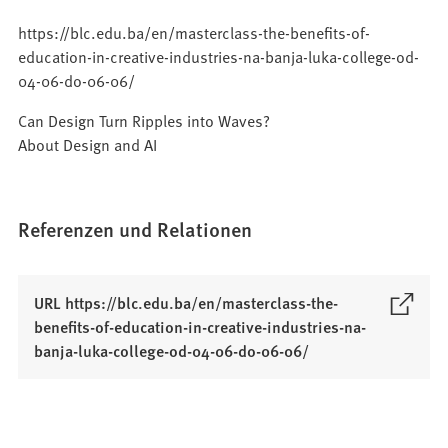
https://blc.edu.ba/en/masterclass-the-benefits-of-
education-in-creative-industries-na-banja-luka-college-od-
04-06-do-06-06/
Can Design Turn Ripples into Waves?
About Design and AI
Referenzen und Relationen
URL https://blc.edu.ba/en/masterclass-the-
benefits-of-education-in-creative-industries-na-
(
banja-luka-college-od-04-06-do-06-06/
Ö
f
f
n