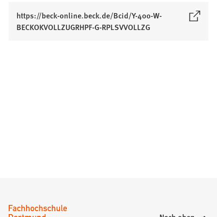
https://beck-online.beck.de/Bcid/Y-400-W-
(
BECKOKVOLLZUGRHPF-G-RPLSVVOLLZG
Ö
f
f
n
e
t
i
n
e
i
n
e
m
n
e
u
Nach oben