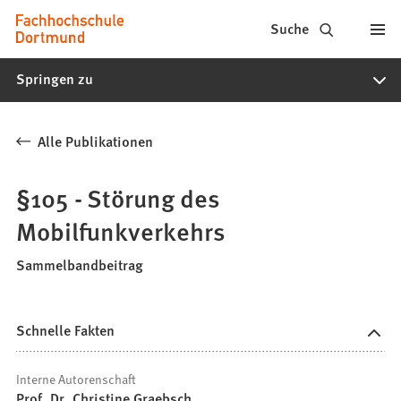
Fachhochschule
Inhalt anspringen
Suche
Dortmund
Springen zu
-
Studium,
Alle Publikationen
Studiengänge,
Bewerbung
§105 - Störung des
Mobilfunkverkehrs
Sammelbandbeitrag
Schnelle Fakten
Interne Autorenschaft
Prof. Dr. Christine Graebsch