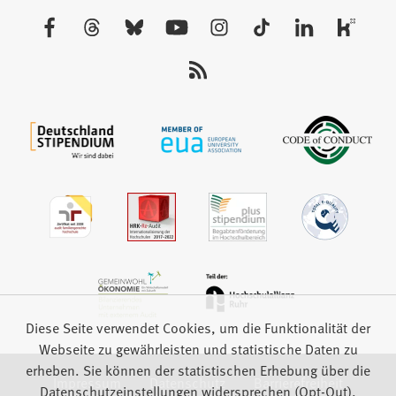
neuen
Besuchen
Tab)
Sie
uns
auf:
Diese Seite verwendet Cookies, um die Funktionalität der
Webseite zu gewährleisten und statistische Daten zu
erheben. Sie können der statistischen Erhebung über die
Impressum
Datenschutz
Barrierefreiheit
Datenschutzeinstellungen widersprechen (Opt-Out).