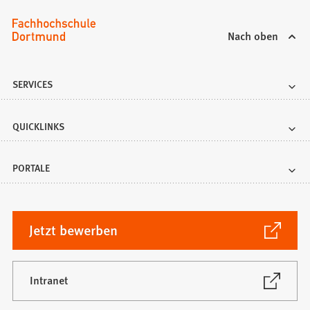
Nach oben
SERVICES
QUICKLINKS
PORTALE
(Öffnet
Jetzt bewerben
in
einem
neuen
(Öffnet
Intranet
in
Tab)
einem