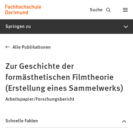
Fachhochschule
Inhalt anspringen
Suche
Dortmund
Springen zu
-
Studium,
Alle Publikationen
Studiengänge,
Bewerbung
Zur Geschichte der
formästhetischen Filmtheorie
(Erstellung eines Sammelwerks)
Arbeitspapier/Forschungsbericht
Schnelle Fakten