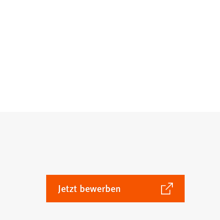
(Öffnet
Jetzt bewerben
in
einem