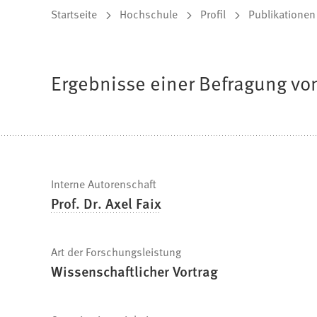
Sie
Startseite
Hochschule
Profil
Publikationen
befinden
sich
Ergebnisse einer Befragung vo
hier:
Schnelle
Interne Autorenschaft
Prof. Dr. Axel Faix
Fakten
Art der Forschungsleistung
Wissenschaftlicher Vortrag