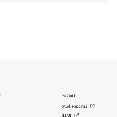
S
PORTALE
(
Studienportal
Ö
(
ILIAS