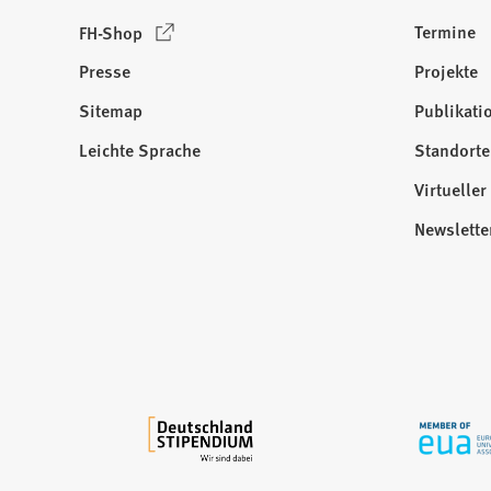
a
(
Termine
FH-Shop
b
Ö
)
Presse
Projekte
f
f
Sitemap
Publikati
Besuchen
n
Sie
Leichte Sprache
Standorte
e
uns
t
Virtuelle
auf:
i
Newslette
n
e
i
n
e
m
n
e
u
e