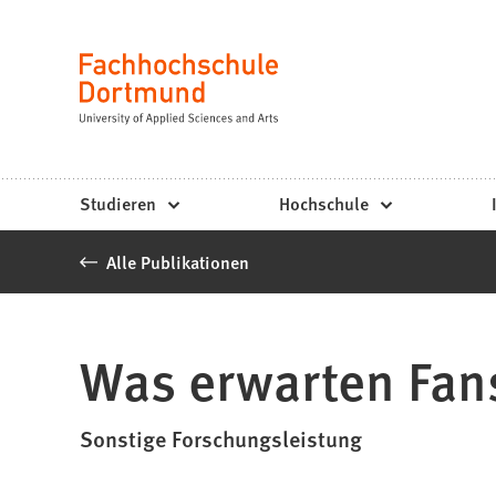
Fachhochschule
Inhalt anspringen
Dortmund
Sprache
-
Studium,
Studiengänge,
Studieren
Hochschule
Bewerbung
Alle Publikationen
Was erwarten Fan
Sonstige Forschungsleistung