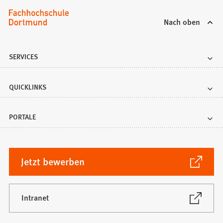
Nach oben
SERVICES
QUICKLINKS
PORTALE
(Öffnet
Jetzt bewerben
in
einem
neuen
(Öffnet
Intranet
in
Tab)
einem