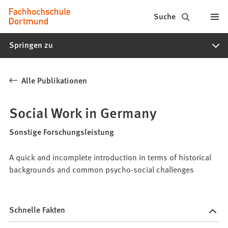
Fachhochschule
Inhalt anspringen
Suche
Dortmund
Springen zu
-
Studium,
Alle Publikationen
Studiengänge,
Bewerbung
Social Work in Germany
Sonstige Forschungsleistung
A quick and incomplete introduction in terms of historical
backgrounds and common psycho-social challenges
Schnelle Fakten