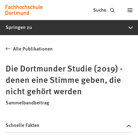
Fachhochschule
Inhalt anspringen
Suche
Dortmund
Springen zu
-
Studium,
Alle Publikationen
Studiengänge,
Bewerbung
Die Dortmunder Studie (2019) -
denen eine Stimme geben, die
nicht gehört werden
Sammelbandbeitrag
Schnelle Fakten