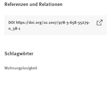
Referenzen und Relationen
DOI https://doi.org/10.1007/978-3-658-35279-
(
0_38-1
Ö
f
f
n
Schlagwörter
e
t
Wohnungslosigkeit
i
n
e
i
n
e
m