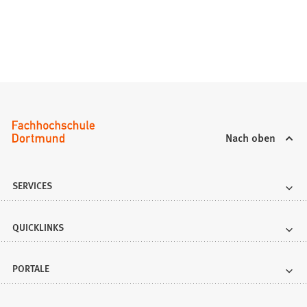
n
e
u
e
n
T
a
b
)
Nach oben
SERVICES
QUICKLINKS
PORTALE