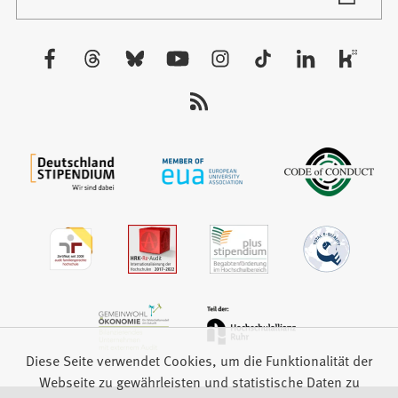
in
Tab)
einem
neuen
Besuchen
Tab)
Sie
uns
auf:
Diese Seite verwendet Cookies, um die Funktionalität der
Webseite zu gewährleisten und statistische Daten zu