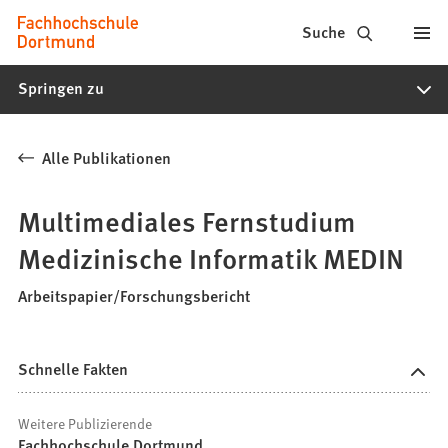
Fachhochschule
Inhalt anspringen
Suche
Dortmund
Springen zu
-
Studium,
Alle Publikationen
Studiengänge,
Bewerbung
Multimediales Fernstudium
Medizinische Informatik MEDIN
Arbeitspapier/Forschungsbericht
Schnelle Fakten
Weitere Publizierende
Fachhochschule Dortmund