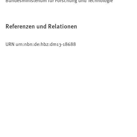
Bundesministerium für Forschung und Technologie
Referenzen und Relationen
URN urn:nbn:de:hbz:dm13-18688