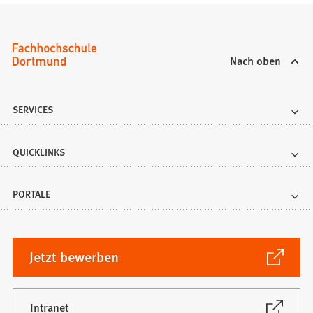
Nach oben
SERVICES
QUICKLINKS
PORTALE
(Öffnet
Jetzt bewerben
in
einem
neuen
(Öffnet
Intranet