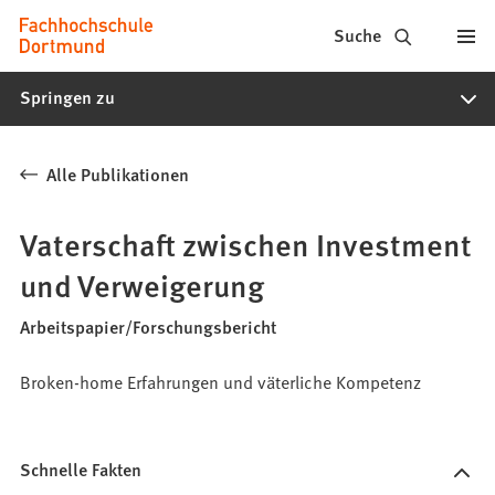
Fachhochschule
Inhalt anspringen
Suche
Dortmund
Springen zu
-
Studium,
Alle Publikationen
Studiengänge,
Bewerbung
Vaterschaft zwischen Investment
und Verweigerung
Arbeitspapier/Forschungsbericht
Broken-home Erfahrungen und väterliche Kompetenz
Schnelle Fakten