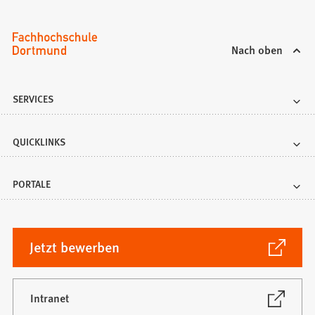
Nach oben
SERVICES
QUICKLINKS
PORTALE
(Öffnet
Jetzt bewerben
in
einem
neuen
(Öffnet
Intranet
in
Tab)