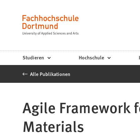
Fachhochschule
Inhalt anspringen
Dortmund
Sprache
-
Studium,
Studiengänge,
Studieren
Hochschule
Bewerbung
Alle Publikationen
Agile Framework fo
Materials