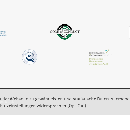
n
n
m
e
e
n
u
m
e
e
n
u
n
e
e
T
u
n
a
e
T
b
n
a
)
T
b
a
)
b
)
t der Webseite zu gewährleisten und statistische Daten zu erhebe
eedback
hutzeinstellungen widersprechen (Opt-Out).