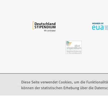
n
e
m
n
e
u
e
n
T
a
b
)
Diese Seite verwendet Cookies, um die Funktionalitä
Impressum
Datenschutz
Barrierefreiheit
F
(Öffnet in einem neuen Tab)
können der statistischen Erhebung über die Datensc