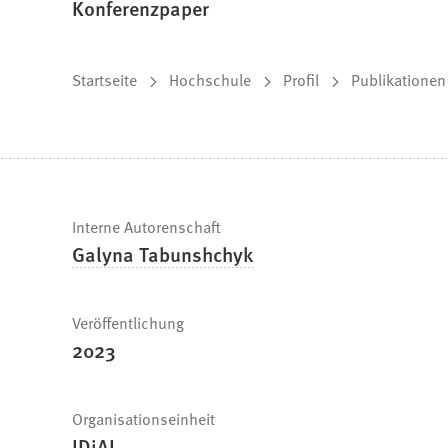
Konferenzpaper
Sie
Startseite
Hochschule
Profil
Publikationen
befinden
sich
hier:
Schnelle
Interne Autorenschaft
Galyna Tabunshchyk
Fakten
Veröffentlichung
2023
Organisationseinheit
IDiAL