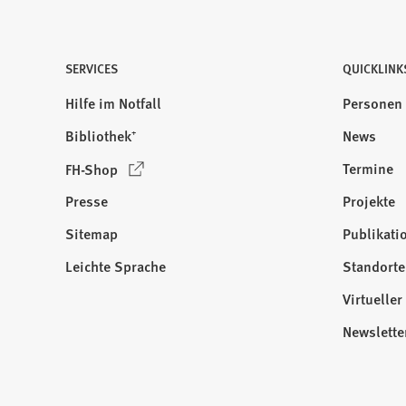
SERVICES
QUICKLINK
Hilfe im Notfall
Personen
Bibliothek⁺
News
(
Termine
FH-Shop
Ö
Presse
Projekte
f
f
Sitemap
Publikati
Besuchen
n
Sie
Leichte Sprache
Standorte
e
uns
t
Virtuelle
auf:
i
Newslette
n
e
i