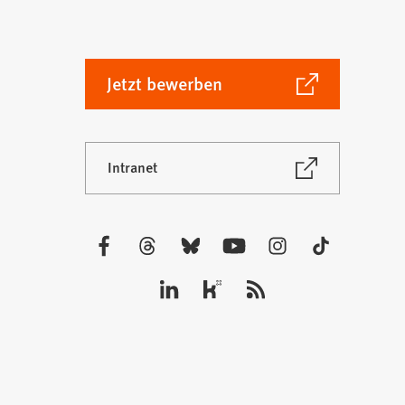
(Öffnet
Jetzt bewerben
in
einem
neuen
(Öffnet
Intranet
Tab)
in
einem
neuen
Tab)