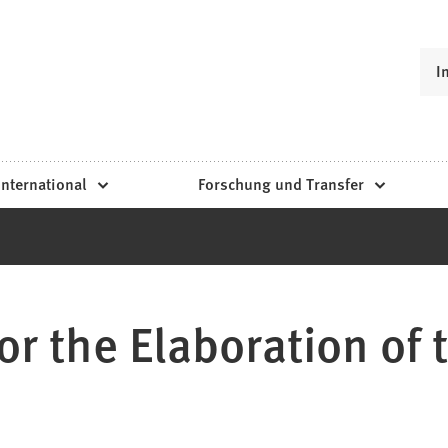
I
International
Forschung und Transfer
r the Elaboration of 