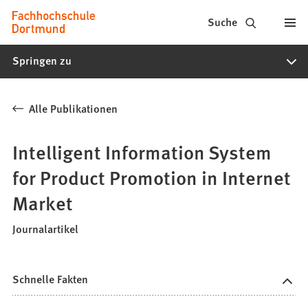
Fachhochschule
Inhalt anspringen
Suche
Dortmund
Springen zu
-
Studium,
Alle Publikationen
Studiengänge,
Bewerbung
Intelligent Information System
for Product Promotion in Internet
Market
Journalartikel
Schnelle Fakten