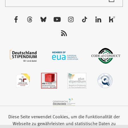
in
Tab)
einem
neuen
Besuchen
Tab)
Sie
uns
auf:
Diese Seite verwendet Cookies, um die Funktionalität der
Webseite zu gewährleisten und statistische Daten zu