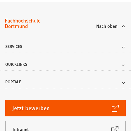
Nach oben
SERVICES
QUICKLINKS
PORTALE
(Öffnet
Jetzt bewerben
in
einem
neuen
(Öffnet
Intranet